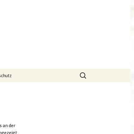
Suchen
schutz
nach:
s an der
angezeigt