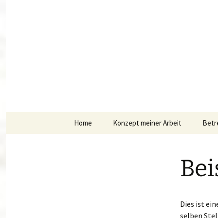
Großtagespflege Bärenbande 
Bärenband
Zum
Home
Konzept meiner Arbeit
Betr
Inhalt
springen
Bei
Dies ist ein
selben Stel