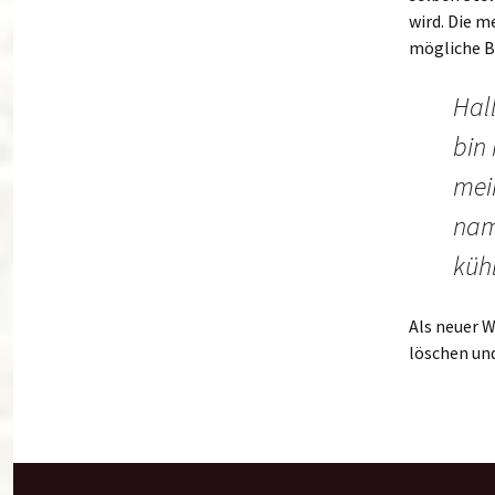
wird. Die m
mögliche B
Hall
bin 
mei
nam
kühl
Als neuer 
löschen und